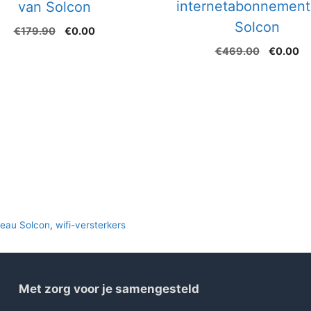
internetabonnement
van Solcon
Solcon
Oorspronkelijke
Huidige
€
179.90
€
0.00
prijs
prijs
Oorspron
Hu
€
469.00
€
0.00
was:
is:
prijs
pr
€179.90.
€0.00.
was:
is:
€469.00
€0
eau Solcon
,
wifi-versterkers
Met zorg voor je samengesteld