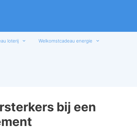
u loterij
Welkomstcadeau energie
rsterkers bij een
ement