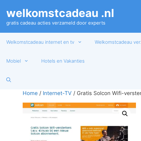
Ga
welkomstcadeau .nl
naar
de
gratis cadeau acties verzameld door experts
inhoud
Welkomstcadeau internet en tv
Welkomstcadeau ver
Mobiel
Hotels en Vakanties
Home
/
Internet-TV
/ Gratis Solcon Wifi-verst