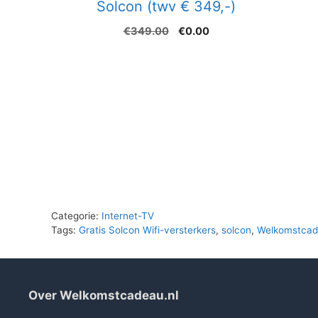
Solcon (twv € 349,-)
Oorspronkelijke
Huidige
€
349.00
€
0.00
prijs
prijs
was:
is:
€349.00.
€0.00.
Categorie:
Internet-TV
Tags:
Gratis Solcon Wifi-versterkers
,
solcon
,
Welkomstcad
Over Welkomstcadeau.nl