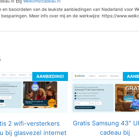
bij
deau.nl
Welkomstcadeau.nl
en en beoordelen van de leukste aanbiedingen van Nederland voor We
 besparingen. Meer info over mij en de werkwijze: https://www.wel
s
AANBIEDING!
AANB
Gratis Samsung 43″ 
tis 2 wifi-versterkers
cadeau bij
 bij glasvezel internet