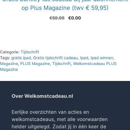
op Plus Magazine (twv € 59,95)
Oorspronkelijke
Huidige
€
59.95
€
0.00
prijs
prijs
was:
is:
€59.95.
€0.00.
Categorie:
Tijdschrift
Tags:
gratis ipad
,
Gratis tijdschrift cadeau
,
Ipad
,
Ipad winnen
,
Magazine
,
PLUS Magazine
,
Tijdschrift
,
Welkomstcadeau PLUS
Magazine
Over Welkomstcadeau.nl
Eerlijke overzichten van acties en
welkomstcadeaus, met alle voorwaarden
helder uitgelegd. Zodat jij in één keer de