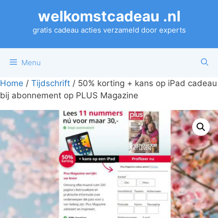
Ga
welkomstcadeau .nl
naar
de
gratis cadeau acties verzameld door experts
inhoud
Menu
Home
/
Tijdschrift
/ 50% korting + kans op iPad cadeau
bij abonnement op PLUS Magazine