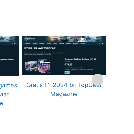
Gratis 
Gratis F1 2024 bij TopGear
 games
abonne
Magazine
jaar
e