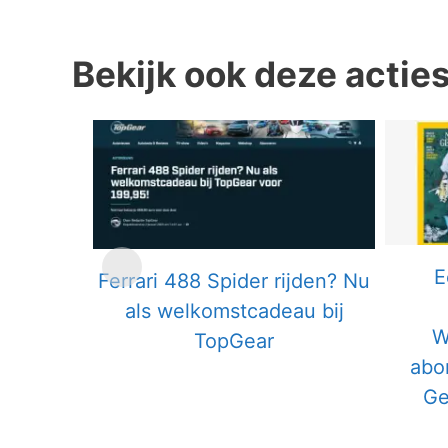
Bekijk ook deze actie
E
Ferrari 488 Spider rijden? Nu
als welkomstcadeau bij
W
TopGear
abo
Ge