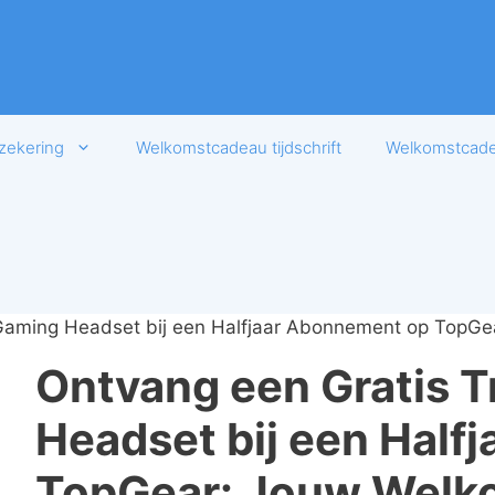
zekering
Welkomstcadeau tijdschrift
Welkomstcadea
 Gaming Headset bij een Halfjaar Abonnement op TopG
Ontvang een Gratis 
Headset bij een Half
TopGear: Jouw Welk