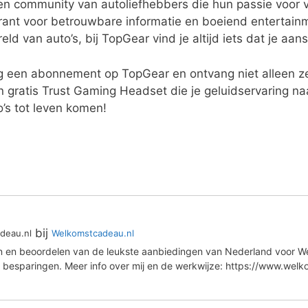
s een community van autoliefhebbers die hun passie voor
arant voor betrouwbare informatie en boeiend entertai
d van auto’s, bij TopGear vind je altijd iets dat je aan
 een abonnement op TopGear en ontvang niet alleen z
gratis Trust Gaming Headset die je geluidservaring naa
’s tot leven komen!
bij
deau.nl
Welkomstcadeau.nl
en en beoordelen van de leukste aanbiedingen van Nederland voor We
 besparingen. Meer info over mij en de werkwijze: https://www.wel