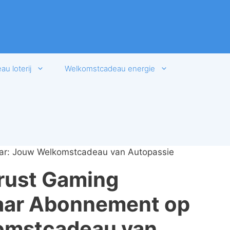
u loterij
Welkomstcadeau energie
ear: Jouw Welkomstcadeau van Autopassie
Trust Gaming
jaar Abonnement op
omstcadeau van