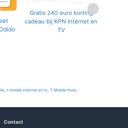
Gratis 240 euro korting
Gratis H
eet
cadeau bij KPN Internet en
Zigg
 Odido
TV
ile
,
t-mobile internet en tv
,
T-Mobile thuis
,
Contact