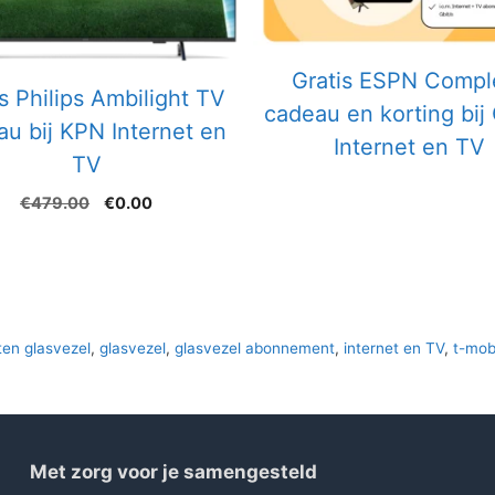
Gratis ESPN Compl
s Philips Ambilight TV
cadeau en korting bij
u bij KPN Internet en
Internet en TV
TV
Oorspronkelijke
Huidige
€
479.00
€
0.00
prijs
prijs
was:
is:
€479.00.
€0.00.
ten glasvezel
,
glasvezel
,
glasvezel abonnement
,
internet en TV
,
t-mob
Met zorg voor je samengesteld