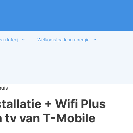
u loterij
Welkomstcadeau energie
huis
tallatie + Wifi Plus
n tv van T-Mobile