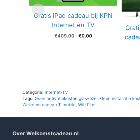
Gratis iPad cadeau bij KPN
Internet en TV
Grati
Oorspronkelijke
Huidige
€
409.00
€
0.00
cadea
prijs
prijs
was:
is:
€409.00.
€0.00.
Categorie:
Internet-TV
Tags:
Geen activatiekosten glasvezel
,
Geen installatie kos
Welkomstcadeau T-mobile
,
Wifi Plus
Over Welkomstcadeau.nl