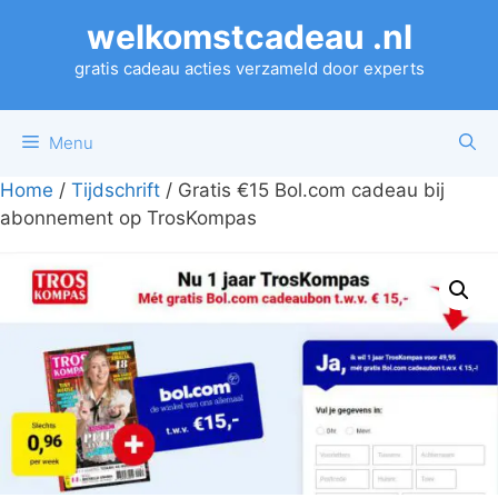
Ga
welkomstcadeau .nl
naar
de
gratis cadeau acties verzameld door experts
inhoud
Menu
Home
/
Tijdschrift
/ Gratis €15 Bol.com cadeau bij
abonnement op TrosKompas