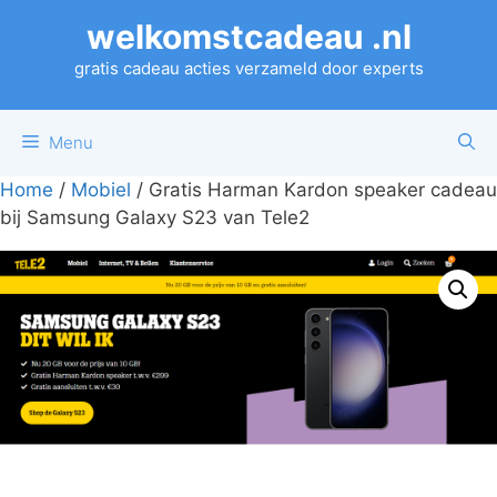
Ga
welkomstcadeau .nl
naar
de
gratis cadeau acties verzameld door experts
inhoud
Menu
Home
/
Mobiel
/ Gratis Harman Kardon speaker cadeau
bij Samsung Galaxy S23 van Tele2