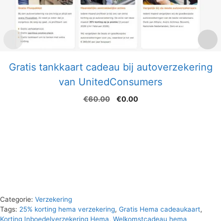
Gratis tankkaart cadeau bij autoverzekering
van UnitedConsumers
Oorspronkelijke
Huidige
€
60.00
€
0.00
prijs
prijs
was:
is:
€60.00.
€0.00.
Categorie:
Verzekering
Tags:
25% korting hema verzekering
,
Gratis Hema cadeaukaart
,
Korting Inboedelverzekering Hema
,
Welkomstcadeau hema