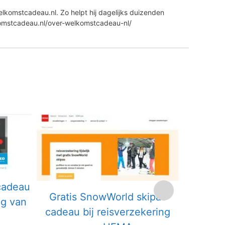
lkomstcadeau.nl. Zo helpt hij dagelijks duizenden
komstcadeau.nl/over-welkomstcadeau-nl/
cadeau
Gratis 
Gratis SnowWorld skipas
ng van
korting
cadeau bij reisverzekering
de HEM