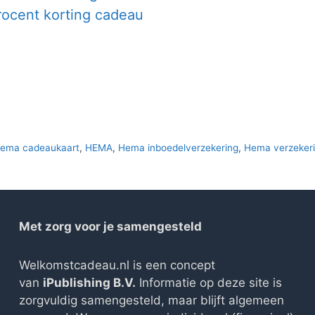
rocent korting cadeau
Hema cadeaukaart
,
HEMA
,
Hema inboedelverzekering
,
Hema verzeker
Met zorg voor je samengesteld
Welkomstcadeau.nl is een concept
van
iPublishing B.V.
Informatie op deze site is
zorgvuldig samengesteld, maar blijft algemeen