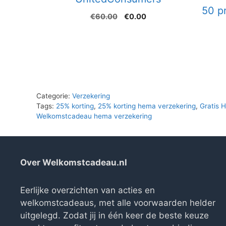
50 p
Oorspronkelijke
Huidige
€
60.00
€
0.00
prijs
prijs
was:
is:
€60.00.
€0.00.
Categorie:
Verzekering
Tags:
25% korting
,
25% korting hema verzekering
,
Gratis 
Welkomstcadeau hema verzekering
Over Welkomstcadeau.nl
Eerlijke overzichten van acties en
welkomstcadeaus, met alle voorwaarden helder
uitgelegd. Zodat jij in één keer de beste keuze