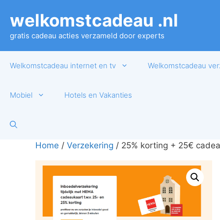
Ga
welkomstcadeau .nl
naar
de
gratis cadeau acties verzameld door experts
inhoud
Welkomstcadeau internet en tv
Welkomstcadeau ver
Mobiel
Hotels en Vakanties
Home
/
Verzekering
/ 25% korting + 25€ cadea