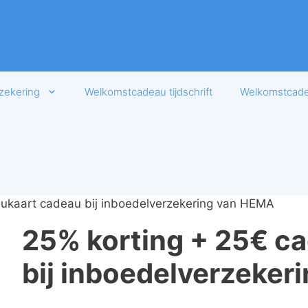
zekering
Welkomstcadeau tijdschrift
Welkomstcadea
ukaart cadeau bij inboedelverzekering van HEMA
25% korting + 25€ c
bij inboedelverzeke