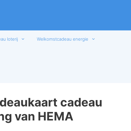
u loterij
Welkomstcadeau energie
adeaukaart cadeau
ring van HEMA