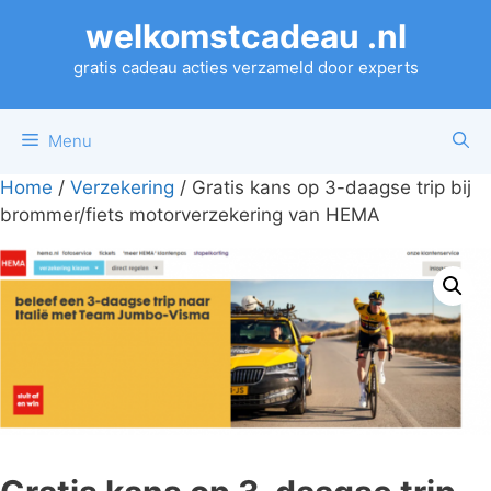
Ga
welkomstcadeau .nl
naar
de
gratis cadeau acties verzameld door experts
inhoud
Menu
Home
/
Verzekering
/ Gratis kans op 3-daagse trip bij
brommer/fiets motorverzekering van HEMA