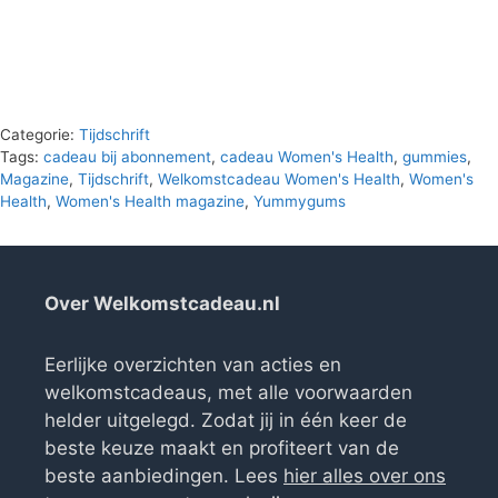
Categorie:
Tijdschrift
Tags:
cadeau bij abonnement
,
cadeau Women's Health
,
gummies
,
Magazine
,
Tijdschrift
,
Welkomstcadeau Women's Health
,
Women's
Health
,
Women's Health magazine
,
Yummygums
Over Welkomstcadeau.nl
Eerlijke overzichten van acties en
welkomstcadeaus, met alle voorwaarden
helder uitgelegd. Zodat jij in één keer de
beste keuze maakt en profiteert van de
beste aanbiedingen. Lees
hier alles over ons