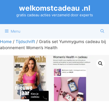
Ga
welkomstcadeau .nl
naar
de
gratis cadeau acties verzameld door experts
inhoud
Menu
Home
/
Tijdschrift
/ Gratis set Yummygums cadeau bij
abonnement Women’s Health