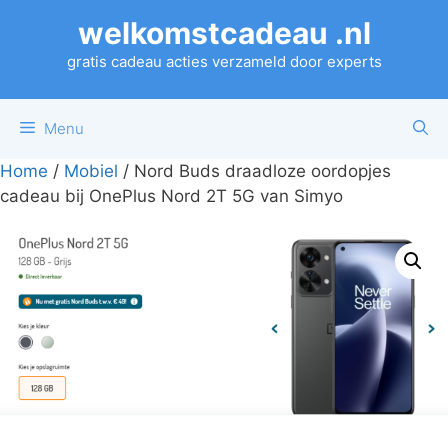
Ga
welkomstcadeau .nl
naar
de
gratis cadeau acties verzameld door experts
inhoud
Menu
Home
/
Mobiel
/ Nord Buds draadloze oordopjes
cadeau bij OnePlus Nord 2T 5G van Simyo