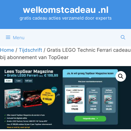
Ga
welkomstcadeau .nl
naar
de
gratis cadeau acties verzameld door experts
inhoud
Menu
Home
/
Tijdschrift
/ Gratis LEGO Technic Ferrari cadeau
bij abonnement van TopGear