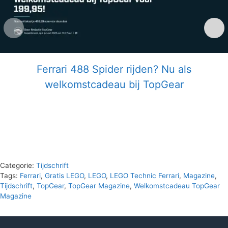
Ferrari 488 Spider rijden? Nu als
welkomstcadeau bij TopGear
Categorie:
Tijdschrift
Tags:
Ferrari
,
Gratis LEGO
,
LEGO
,
LEGO Technic Ferrari
,
Magazine
,
Tijdschrift
,
TopGear
,
TopGear Magazine
,
Welkomstcadeau TopGear
Magazine