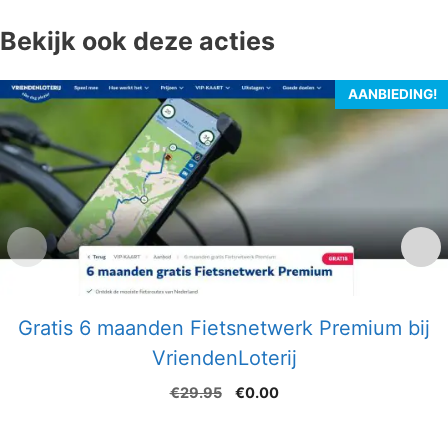
Bekijk ook deze acties
AANBIEDING!
Gratis 6 maanden Fietsnetwerk Premium bij
VriendenLoterij
Oorspronkelijke
Huidige
€
29.95
€
0.00
prijs
prijs
was:
is: